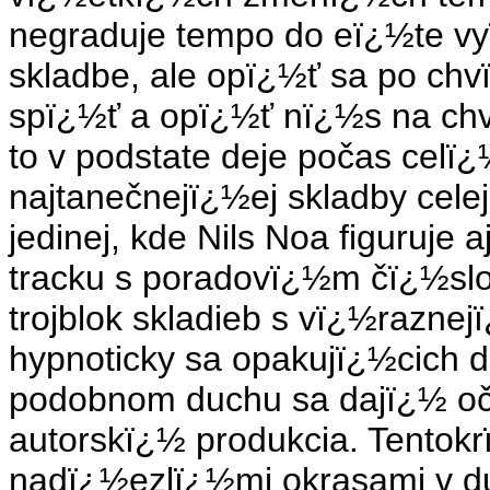
negraduje tempo do eï¿½te v
skladbe, ale opï¿½ť sa po chv
spï¿½ť a opï¿½ť nï¿½s na chv
to v podstate deje počas celï
najtanečnejï¿½ej skladby cel
jedinej, kde Nils Noa figuruje
tracku s poradovï¿½m čï¿½slo
trojblok skladieb s vï¿½razn
hypnoticky sa opakujï¿½cich 
podobnom duchu sa dajï¿½ oča
autorskï¿½ produkcia. Tentok
nadï¿½ezlï¿½mi okrasami v d