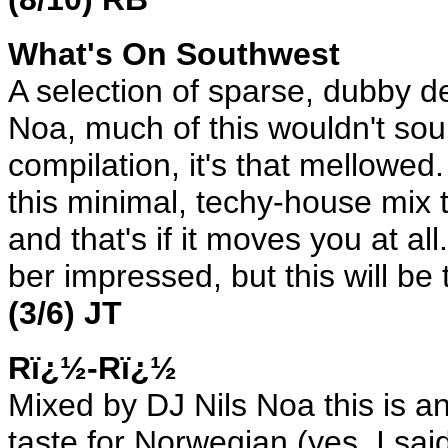
What's On Southwest
A selection of sparse, dubby 
Noa, much of this wouldn't so
compilation, it's that mellowed.
this minimal, techy-house mix ta
and that's if it moves you at a
ber impressed, but this will be
(3/6) JT
Rï¿½-Rï¿½
Mixed by DJ Nils Noa this is a
taste for Norwegian (yes, I s