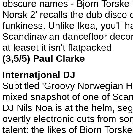
obscure names - Bjorn Torske i
Norsk 2' recalls the dub disco o
funkiness. Unlike Ikea, you'll h
Scandinavian dancefloor decor, 
at leaset it isn't flatpacked.
(3,5/5) Paul Clarke
Internatjonal DJ
Subtitled 'Groovy Norwegian Ho
mixed snapshot of one of Scan
DJ Nils Noa is at the helm, se
overtly electronic cuts from s
talent: the likes of Bjorn Tor