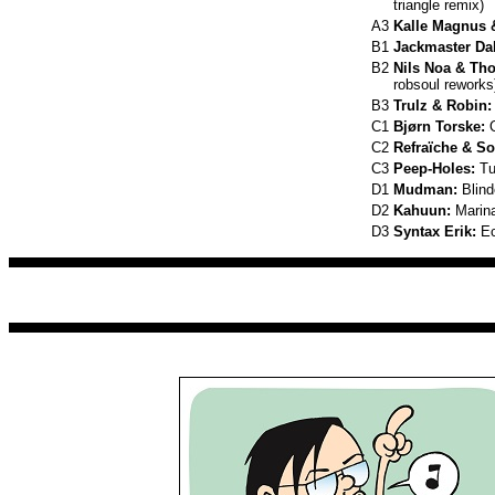
triangle remix)
A3
Kalle Magnus &
B1
Jackmaster Da
B2
Nils Noa & Th
robsoul reworks
B3
Trulz & Robin:
C1
Bjørn Torske:
O
C2
Refraïche & So
C3
Peep-Holes:
Tu
D1
Mudman:
Blind
D2
Kahuun:
Marin
D3
Syntax Erik:
Ec