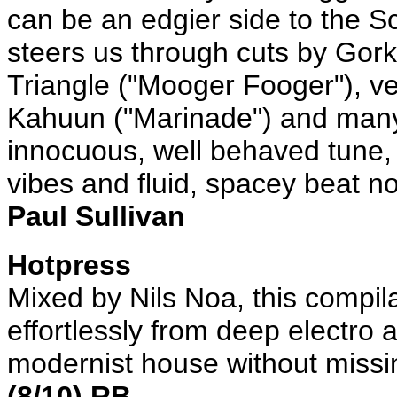
can be an edgier side to the 
steers us through cuts by Gork
Triangle ("Mooger Fooger"), ve
Kahuun ("Marinade") and many 
innocuous, well behaved tune, th
vibes and fluid, spacey beat no
Paul Sullivan
Hotpress
Mixed by Nils Noa, this compil
effortlessly from deep electro
modernist house without missi
(8/10) RB