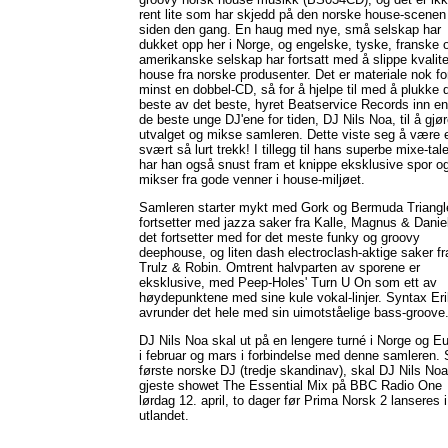
rent lite som har skjedd på den norske house-scenen
siden den gang. En haug med nye, små selskap har
dukket opp her i Norge, og engelske, tyske, franske 
amerikanske selskap har fortsatt med å slippe kvalite
house fra norske produsenter. Det er materiale nok fo
minst en dobbel-CD, så for å hjelpe til med å plukke 
beste av det beste, hyret Beatservice Records inn e
de beste unge DJ'ene for tiden, DJ Nils Noa, til å gjø
utvalget og mikse samleren. Dette viste seg å være 
svært så lurt trekk! I tillegg til hans superbe mixe-tale
har han også snust fram et knippe eksklusive spor o
mikser fra gode venner i house-miljøet.
Samleren starter mykt med Gork og Bermuda Triangl
fortsetter med jazza saker fra Kalle, Magnus & Daniel
det fortsetter med for det meste funky og groovy
deephouse, og liten dash electroclash-aktige saker fr
Trulz & Robin. Omtrent halvparten av sporene er
eksklusive, med Peep-Holes' Turn U On som ett av
høydepunktene med sine kule vokal-linjer. Syntax Er
avrunder det hele med sin uimotståelige bass-groove
DJ Nils Noa skal ut på en lengere turné i Norge og E
i februar og mars i forbindelse med denne samleren.
første norske DJ (tredje skandinav), skal DJ Nils Noa
gjeste showet The Essential Mix på BBC Radio One
lørdag 12. april, to dager før Prima Norsk 2 lanseres i
utlandet.