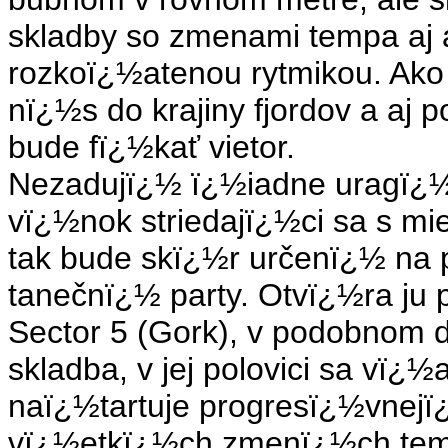
skladby so zmenami tempa aj a
rozkoï¿½atenou rytmikou. Ak
nï¿½s do krajiny fjordov a aj p
bude fï¿½kať vietor.
Nezadujï¿½ ï¿½iadne uragï¿½n
vï¿½nok striedajï¿½ci sa s mi
tak bude skï¿½r určenï¿½ na 
tanečnï¿½ party. Otvï¿½ra ju 
Sector 5 (Gork), v podobnom 
skladba, v jej polovici sa vï¿
naï¿½tartuje progresï¿½vnejï¿
vï¿½etkï¿½ch zmenï¿½ch te