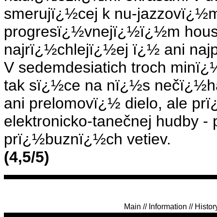
smerujï¿½cej k nu-jazzovï¿½m
progresï¿½vnejï¿½ï¿½m housom
najrï¿½chlejï¿½ej ï¿½ ani na
V sedemdesiatich troch minï¿
tak sï¿½ce na nï¿½s nečï¿½h
ani prelomovï¿½ dielo, ale p
elektronicko-tanečnej hudby -
prï¿½buznï¿½ch vetiev.
(4,5/5)
Main
//
Information
//
Histor