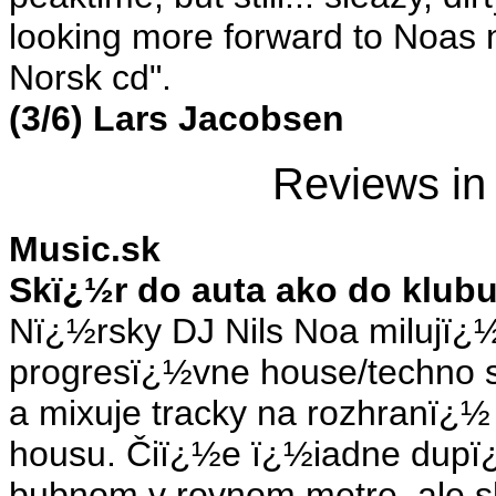
looking more forward to Noas 
Norsk cd".
(3/6) Lars Jacobsen
Reviews
in
Music.sk
Skï¿½r do auta ako do klub
Nï¿½rsky DJ Nils Noa milujï¿
progresï¿½vne house/techno se
a mixuje tracky na rozhranï¿½
housu. Čiï¿½e ï¿½iadne dup
bubnom v rovnom metre, ale s