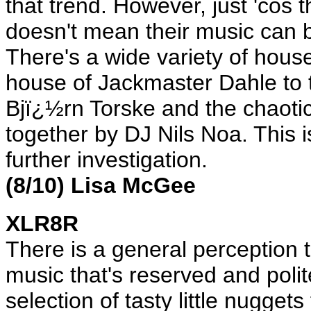
that trend. However, just 'cos t
doesn't mean their music can 
There's a wide variety of hous
house of Jackmaster Dahle to t
Bjï¿½rn Torske and the chaotic
together by DJ Nils Noa. This is
further investigation.
(8/10) Lisa McGee
XLR8R
There is a general perception 
music that's reserved and polit
selection of tasty little nugge