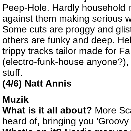
Peep-Hole. Hardly household n
against them making serious w
Some cuts are proggy and glis
others are funky and deep. Hell
trippy tracks tailor made for Fa
(electro-funk-house anyone?), b
stuff.
(4/6) Natt Annis
Muzik
What is it all about?
More Sca
heard of, bringing you 'Groov