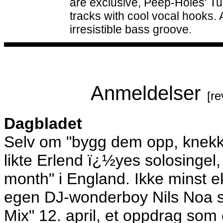
are exclusive, Peep-Holes' Tu
tracks with cool vocal hooks. 
irresistible bass groove.
Anmeldelser
[re
Dagbladet
Selv om "bygg dem opp, knekk
likte Erlend ï¿½yes solosingel, 
month" i England. Ikke minst e
egen DJ-wonderboy Nils Noa s
Mix" 12. april, et oppdrag som e