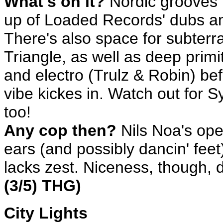
What's on it?
Nordic grooves 
up of Loaded Records' dubs and
There's also space for subte
Triangle, as well as deep primi
and electro (Trulz & Robin) b
vibe kickes in. Watch out for S
too!
Any cop then?
Nils Noa's ope
ears (and possibly dancin' feet
lacks zest. Niceness, though, d
(3/5) THG)
City Lights