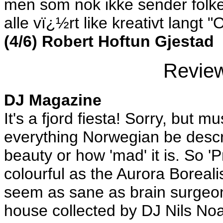
men som nok ikke sender folke
alle vï¿½rt like kreativt langt 
(4/6) Robert Hoftun Gjestad
Revie
DJ Magazine
It's a fjord fiesta! Sorry, but m
everything Norwegian be descr
beauty or how 'mad' it is. So '
colourful as the Aurora Boreal
seem as sane as brain surgeon
house collected by DJ Nils Noa 