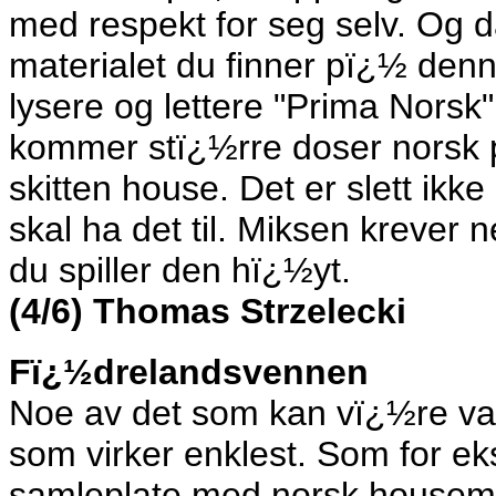
med respekt for seg selv. Og 
materialet du finner pï¿½ den
lysere og lettere "Prima Norsk
kommer stï¿½rre doser norsk p
skitten house. Det er slett i
skal ha det til. Miksen krever 
du spiller den hï¿½yt.
(4/6) Thomas Strzelecki
Fï¿½drelandsvennen
Noe av det som kan vï¿½re vans
som virker enklest. Som for 
samleplate med norsk housemus