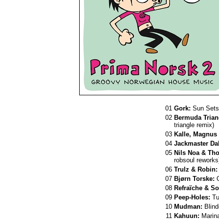
01
Gork:
Sun Sets 
02
Bermuda Trian
triangle remix)
03
Kalle, Magnus 
04
Jackmaster Da
05
Nils Noa & Th
robsoul reworks
06
Trulz & Robin:
07
Bjørn Torske:
O
08
Refraïche & So
09
Peep-Holes:
Tu
10
Mudman:
Blind
11
Kahuun:
Marin