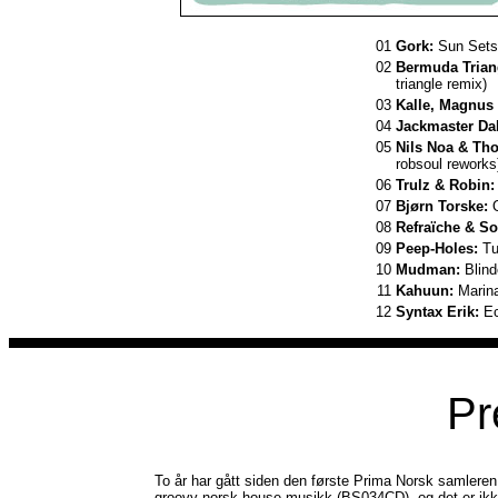
01
Gork:
Sun Sets 
02
Bermuda Trian
triangle remix)
03
Kalle, Magnus 
04
Jackmaster Da
05
Nils Noa & Th
robsoul reworks
06
Trulz & Robin:
07
Bjørn Torske:
O
08
Refraïche & So
09
Peep-Holes:
Tu
10
Mudman:
Blind
11
Kahuun:
Marin
12
Syntax Erik:
Ec
Pr
To år har gått siden den første Prima Norsk samlere
groovy norsk house musikk (BS034CD), og det er ik