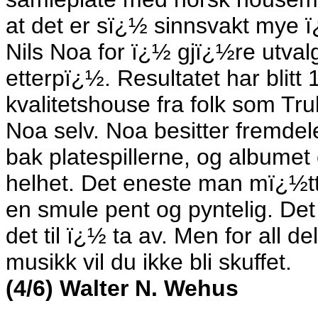
at det er sï¿½ sinnsvakt mye ï
Nils Noa for ï¿½ gjï¿½re utva
etterpï¿½. Resultatet har blitt
kvalitetshouse fra folk som Tr
Noa selv. Noa besitter fremde
bak platespillerne, og albumet
helhet. Det eneste man mï¿½tte
en smule pent og pyntelig. Det 
det til ï¿½ ta av. Men for all de
musikk vil du ikke bli skuffet.
(4/6) Walter N. Wehus