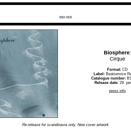
prev
next
Biosphere
:
Cirque
Format:
CD
Label:
Beatservice R
Catalogue number:
BS
Release date:
29. ja
press info
Re-release for scandinavia only. New cover artwork