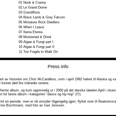
01
Nook & Cranny
02
Le Grand Dome
03
Grandiflora
04
Black Lamb & Grey Falcom
05
Miniature Rock Dwellers
06
When I Leave
07
Iberia Eterea
08
Moistened & Dried
09
Algae & Fungi part I
10
Algae & Fungi part II
11
Too Fragile to Walk On
Press info
rert av historien om Chris McCandless, som i april 1992 haiket til Alaska og va
li funnet død fire måneder senere.
 femte album, og kom opprinnelig ut i 2000 på det danske labelen April i skan
 for beste album i kategorien "dance og hip hop" (!!!).
rint en periode, men er nå omsider tilgjengelig igjen, flyttet over til Beatserv
Hanne Brochmann, med foto av Geir Jenssen.