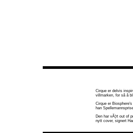
Cirque er delvis inspi
villmarken, for så å b
Cirque er Biosphere's
han Spellemannsprisen
Den har vÃ¦rt out of p
nytt cover, signert 