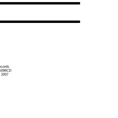
ecords
096CD
n 2007