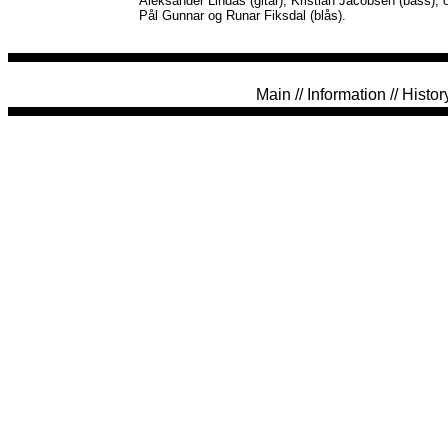
Aleksander Lindås (gitar), Kristian Jacobsen (bass), 
Pål Gunnar og Runar Fiksdal (blås).
Main
//
Information
//
Histor