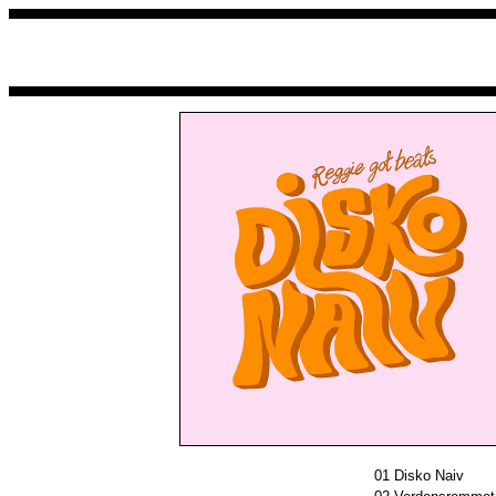
01
Disko Naiv