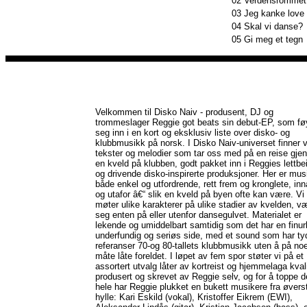
02
Verdensrommet
03
Jeg kanke love
04
Skal vi danse?
05
Gi meg et tegn
Velkommen til Disko Naiv - produsent, DJ og
trommeslager Reggie got beats sin debut-EP, som fø
seg inn i en kort og eksklusiv liste over disko- og
klubbmusikk på norsk. I Disko Naiv-universet finner v
tekster og melodier som tar oss med på en reise gj
en kveld på klubben, godt pakket inn i Reggies lettbe
og drivende disko-inspirerte produksjoner. Her er mu
både enkel og utfordrende, rett frem og kronglete, inn
og utafor â€“ slik en kveld på byen ofte kan være. Vi
møter ulike karakterer på ulike stadier av kvelden, v
seg enten på eller utenfor dansegulvet. Materialet er
lekende og umiddelbart samtidig som det har en finurl
underfundig og seriøs side, med et sound som har ty
referanser 70-og 80-tallets klubbmusikk uten å på no
måte låte foreldet. I løpet av fem spor støter vi på et
assortert utvalg låter av kortreist og hjemmelaga kvali
produsert og skrevet av Reggie selv, og for å toppe d
hele har Reggie plukket en bukett musikere fra øvers
hylle: Kari Eskild (vokal), Kristoffer Eikrem (EWI),