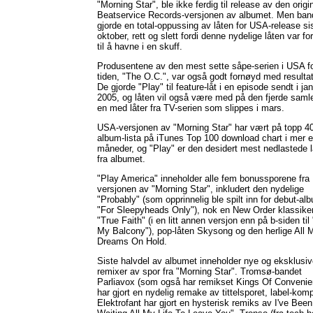
"Morning Star", ble ikke ferdig til release av den origi
Beatservice Records-versjonen av albumet. Men ban
gjorde en total-oppussing av låten for USA-release si
oktober, rett og slett fordi denne nydelige låten var fo
til å havne i en skuff.
Produsentene av den mest sette såpe-serien i USA f
tiden, "The O.C.", var også godt fornøyd med resultat
De gjorde "Play" til feature-låt i en episode sendt i ja
2005, og låten vil også være med på den fjerde saml
en med låter fra TV-serien som slippes i mars.
USA-versjonen av "Morning Star" har vært på topp 4
album-lista på iTunes Top 100 download chart i mer e
måneder, og "Play" er den desidert mest nedlastede 
fra albumet.
"Play America" inneholder alle fem bonussporene fra
versjonen av "Morning Star", inkludert den nydelige
"Probably" (som opprinnelig ble spilt inn for debut-al
"For Sleepyheads Only"), nok en New Order klassiker
"True Faith" (i en litt annen versjon enn på b-siden til
My Balcony"), pop-låten Skysong og den herlige All 
Dreams On Hold.
Siste halvdel av albumet inneholder nye og eksklusi
remixer av spor fra "Morning Star". Tromsø-bandet
Parliavox (som også har remikset Kings Of Convenie
har gjort en nydelig remake av tittelsporet, label-kom
Elektrofant har gjort en hysterisk remiks av I've Been