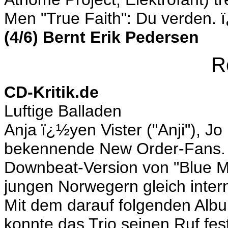
Men "True Faith": Du verden. 
(4/6) Bernt Erik Pedersen
R
CD-Kritik.de
Luftige Balladen
Anja ï¿½yen Vister ("Anji"), J
bekennende New Order-Fans. I
Downbeat-Version von "Blue M
jungen Norwegern gleich inter
Mit dem darauf folgenden Alb
konnte das Trio seinen Ruf fes