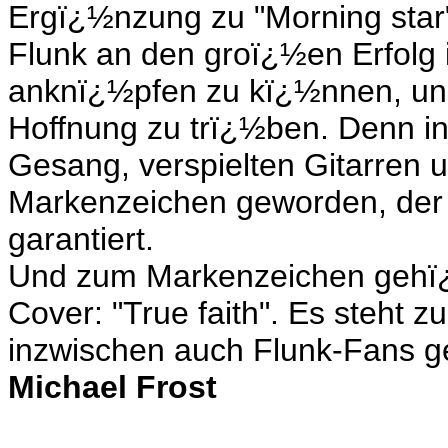
Ergï¿½nzung zu "Morning star"
Flunk an den groï¿½en Erfolg 
anknï¿½pfen zu kï¿½nnen, und 
Hoffnung zu trï¿½ben. Denn in
Gesang, verspielten Gitarren 
Markenzeichen geworden, der 
garantiert.
Und zum Markenzeichen gehï¿
Cover: "True faith". Es steht 
inzwischen auch Flunk-Fans g
Michael Frost