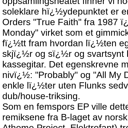
oppsamlingsheatet finner vi no
soleklare hï¿½ydepunktet er e
Orders "True Faith" fra 1987 ï
Monday" virket som et gimmick
fï¿½tt fram hvordan lï¿½ten eg
skjï¿½r og sï¿½r og svartsynt 
kassegitar. Det egenskrevne m
nivï¿½: "Probably" og "All My 
enkle lï¿½ter uten Flunks sedv
dub/house-triksing.
Som en femspors EP ville dett
remiksene fra B-laget av norsk
Athome Project, Elektrofant) t