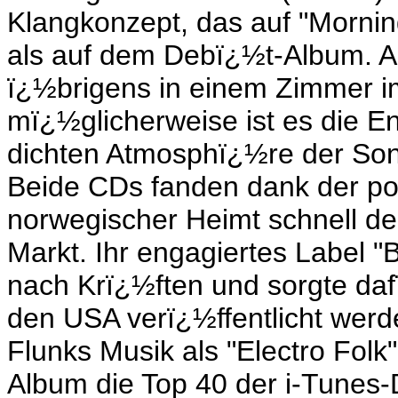
Klangkonzept, das auf "Morning
als auf dem Debï¿½t-Album.
ï¿½brigens in einem Zimmer im
mï¿½glicherweise ist es die E
dichten Atmosphï¿½re der Son
Beide CDs fanden dank der po
norwegischer Heimt schnell de
Markt. Ihr engagiertes Label "
nach Krï¿½ften und sorgte dafï
den USA verï¿½ffentlicht werd
Flunks Musik als "Electro Folk" 
Album die Top 40 der i-Tunes-