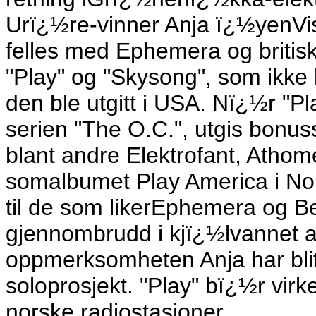
Urï¿½re-vinner Anja ï¿½yenVi
felles med Ephemera og britisk
"Play" og "Skysong", som ikk
den ble utgitt i USA. Nï¿½r "P
serien "The O.C.", utgis bonu
blant andre Elektrofant, Athom
somalbumet Play America i Nor
til de som likerEphemera og Bel
gjennombrudd i kjï¿½lvannet
oppmerksomheten Anja har blitt 
soloprosjekt. "Play" bï¿½r virk
norske radiostasjoner.