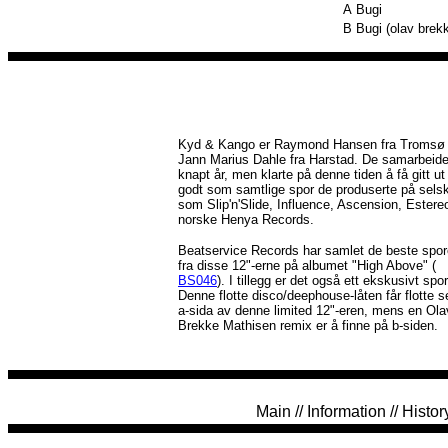
A
Bugi
B
Bugi (olav brek
Kyd & Kango er Raymond Hansen fra Tromsø
Jann Marius Dahle fra Harstad. De samarbeide
knapt år, men klarte på denne tiden å få gitt ut
godt som samtlige spor de produserte på sels
som Slip'n'Slide, Influence, Ascension, Estere
norske Henya Records.
Beatservice Records har samlet de beste spo
fra disse 12"-erne på albumet "High Above" (
BS046
). I tillegg er det også ett ekskusivt spor
Denne flotte disco/deephouse-låten får flotte 
a-sida av denne limited 12"-eren, mens en Ola
Brekke Mathisen remix er å finne på b-siden.
Main
//
Information
//
Histor